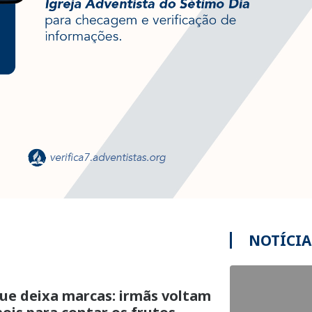
NOTÍCIA
ue deixa marcas: irmãs voltam