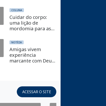
fortalecer a missão
COLUNA
Cuidar do corpo:
uma lição de
mordomia para as
crianças
NOTÍCIA
Amigas vivem
experiência
marcante com Deus
durante Missão
Calebe no Peru
ACESSAR O SITE