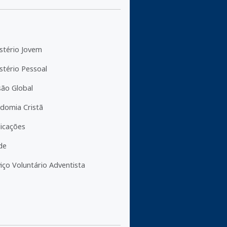
stério Jovem
stério Pessoal
são Global
domia Cristã
licações
de
iço Voluntário Adventista