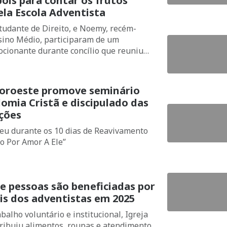
ois para contar os frutos
ela Escola Adventista
tudante de Direito, e Noemy, recém-
ino Médio, participaram de um
cionante durante concílio que reuniu
ucadores adventistas em Tatuí.
noroeste promove seminário
omia Cristã e discipulado das
ções
eu durante os 10 dias de Reavivamento
do Por Amor A Ele”
e pessoas são beneficiadas por
is dos adventistas em 2025
balho voluntário e institucional, Igreja
tribuiu alimentos, roupas e atendimento