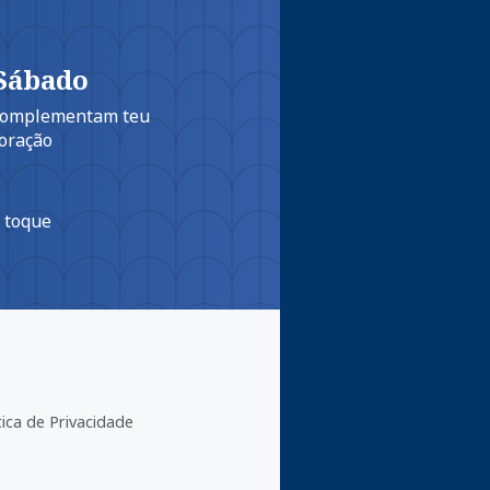
 Sábado
 complementam teu
oração
m toque
tica de Privacidade