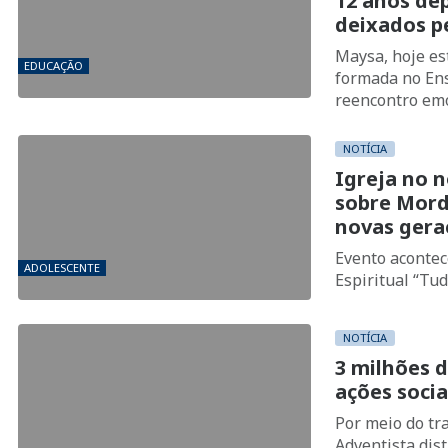
12 anos dep
deixados p
Maysa, hoje es
EDUCAÇÃO
formada no Ens
reencontro emo
mais de 180 ed
NOTÍCIA
Igreja no 
sobre Mord
novas gera
Evento acontec
ADOLESCENTE
Espiritual “Tu
NOTÍCIA
3 milhões d
ações socia
Por meio do tra
Adventista dis