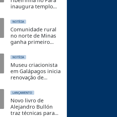
ribeirinha no Pará
inaugura templo
adventista após
cinco anos
NOTÍCIA
Comunidade rural
no norte de Minas
ganha primeiro
templo adventista
NOTÍCIA
Museu criacionista
em Galápagos inicia
renovação de
espaços e
exposições
LANÇAMENTO
Novo livro de
Alejandro Bullón
traz técnicas para